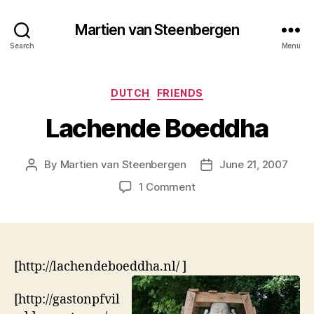
Martien van Steenbergen
Search
Menu
Categories
DUTCH
FRIENDS
Lachende Boeddha
By
Martien van Steenbergen
June 21, 2007
Post
Post
author
date
on
1 Comment
Lachende
Boeddha
[http://lachendeboeddha.nl/
]
[http://gastonpfvil