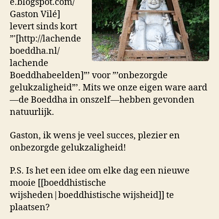
e.blogspot.com/
Gaston Vilé]
levert sinds kort
”'[http://lachende
boeddha.nl/
lachende
Boeddhabeelden]”’ voor ”’onbezorgde
gelukzaligheid”’. Mits we onze eigen ware aard
—de Boeddha in onszelf—hebben gevonden
natuurlijk.
Gaston, ik wens je veel succes, plezier en
onbezorgde gelukzaligheid!
P.S. Is het een idee om elke dag een nieuwe
mooie [[boeddhistische
wijsheden|boeddhistische wijsheid]] te
plaatsen?