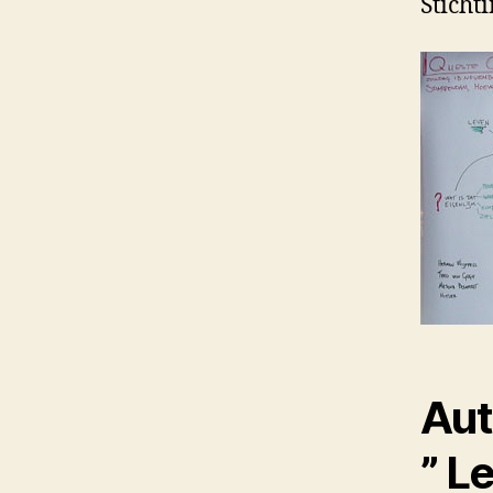
Sticht
Aut
” L