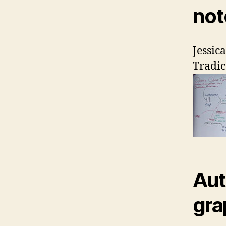
not
Jessic
Tradic
Aut
gra