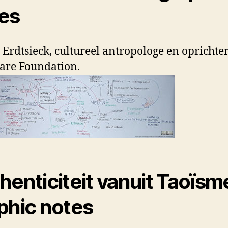
es
a Erdtsieck, cultureel antropologe en oprichte
are Foundation.
henticiteit vanuit Taoïs
phic notes