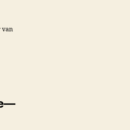
r van
me—