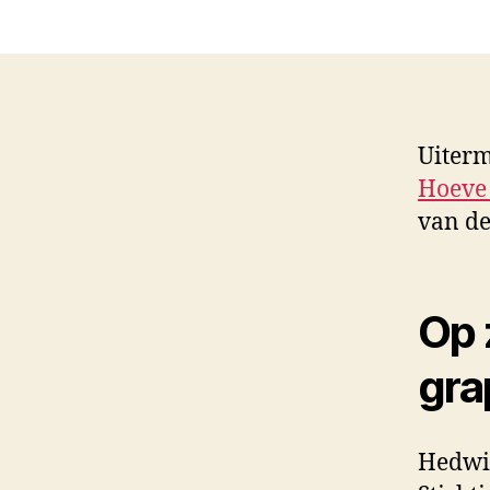
Uiterm
Hoeve
van de
Op 
gra
Hedwig