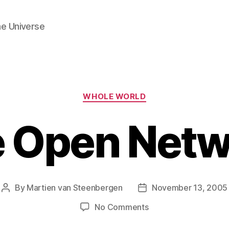
he Universe
Categories
WHOLE WORLD
 Open Net
By
Martien van Steenbergen
November 13, 2005
Post
Post
author
date
on
No Comments
Queste