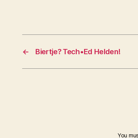
←
Biertje? Tech•Ed Helden!
You mu