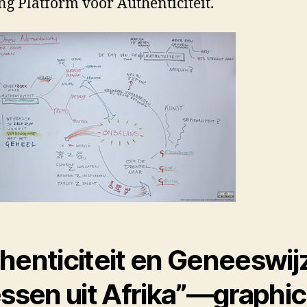
ing Platform voor Authenticiteit.
henticiteit en Geneeswij
essen uit Afrika”—graphic